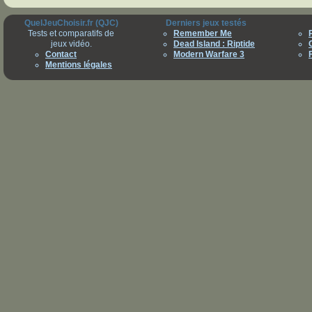
QuelJeuChoisir.fr (QJC)
Derniers jeux testés
Tests et comparatifs de
Remember Me
jeux vidéo.
Dead Island : Riptide
Contact
Modern Warfare 3
Mentions légales