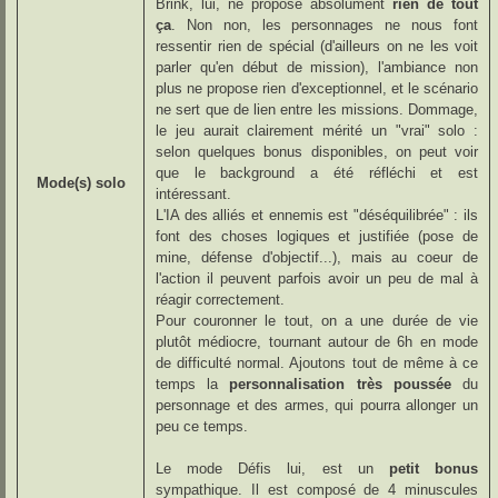
Brink, lui, ne propose absolument
rien de tout
ça
. Non non, les personnages ne nous font
ressentir rien de spécial (d'ailleurs on ne les voit
parler qu'en début de mission), l'ambiance non
plus ne propose rien d'exceptionnel, et le scénario
ne sert que de lien entre les missions. Dommage,
le jeu aurait clairement mérité un "vrai" solo :
selon quelques bonus disponibles, on peut voir
que le background a été réfléchi et est
Mode(s) solo
intéressant.
L'IA des alliés et ennemis est "déséquilibrée" : ils
font des choses logiques et justifiée (pose de
mine, défense d'objectif...), mais au coeur de
l'action il peuvent parfois avoir un peu de mal à
réagir correctement.
Pour couronner le tout, on a une durée de vie
plutôt médiocre, tournant autour de 6h en mode
de difficulté normal. Ajoutons tout de même à ce
temps la
personnalisation très poussée
du
personnage et des armes, qui pourra allonger un
peu ce temps.
Le mode Défis lui, est un
petit bonus
sympathique. Il est composé de 4 minuscules