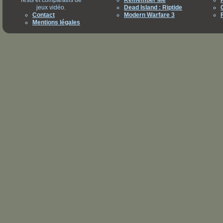
Tests et comparatifs de
Remember Me
jeux vidéo.
Dead Island : Riptide
Contact
Modern Warfare 3
Mentions légales