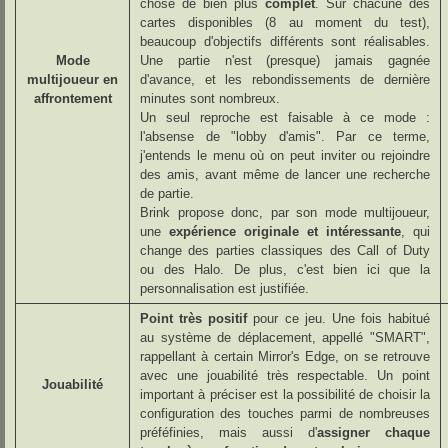
chose de bien plus
complet
. Sur chacune des
cartes disponibles (8 au moment du test),
beaucoup d'objectifs différents sont réalisables.
Mode
Une partie n'est (presque) jamais gagnée
multijoueur en
d'avance, et les rebondissements de dernière
affrontement
minutes sont nombreux.
Un seul reproche est faisable à ce mode :
l'absense de "lobby d'amis". Par ce terme,
j'entends le menu où on peut inviter ou rejoindre
des amis, avant même de lancer une recherche
de partie.
Brink propose donc, par son mode multijoueur,
une
expérience originale et intéressante
, qui
change des parties classiques des Call of Duty
ou des Halo. De plus, c'est bien ici que la
personnalisation est justifiée.
Point très positif
pour ce jeu. Une fois habitué
au système de déplacement, appellé "SMART",
rappellant à certain Mirror's Edge, on se retrouve
avec une jouabilité très respectable. Un point
Jouabilité
important à préciser est la possibilité de choisir la
configuration des touches parmi de nombreuses
préféfinies, mais aussi d'
assigner chaque