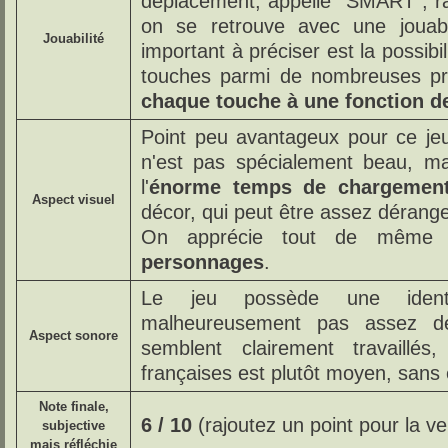
déplacement, appellé "SMART", rap
on se retrouve avec une jouabil
Jouabilité
important à préciser est la possibil
touches parmi de nombreuses préf
chaque touche à une fonction d
Point peu avantageux pour ce je
n'est pas spécialement beau, ma
l'
énorme temps de chargement 
Aspect visuel
décor, qui peut être assez dérang
On apprécie tout de même
personnages
.
Le jeu possède une identi
malheureusement pas assez dé
Aspect sonore
semblent clairement travaillé
françaises est plutôt moyen, sans 
Note finale,
6 / 10
(rajoutez un point pour la v
subjective
mais réfléchie