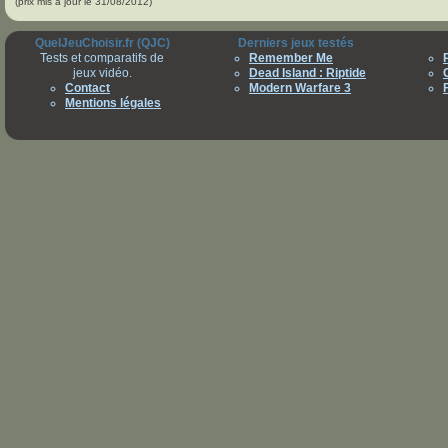
(prix mis à jour le 31/08/2012)
QuelJeuChoisir.fr (QJC)
Derniers jeux testés
Tests et comparatifs de
Remember Me
jeux vidéo.
Dead Island : Riptide
Contact
Modern Warfare 3
Mentions légales